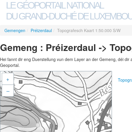
LE GÉOPORTAIL NATIONAL
DU GRAND-DUCHÉ DE LUXEMBO
Gemengen
/
Préizerdaul
/
Topografesch Kaart 1:50.000 S/W
Gemeng : Préizerdaul -> Topo
Hei fannt dir eng Duerstellung vun dem Layer an der Gemeng, déi dir 
Geoportal.
+
Topogr
–