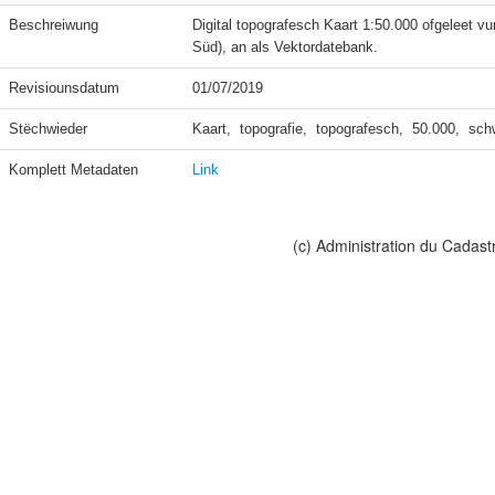
Beschreiwung
Digital topografesch Kaart 1:50.000 ofgeleet vu
Süd), an als Vektordatebank.
Revisiounsdatum
01/07/2019
Stëchwieder
Kaart,  topografie,  topografesch,  50.000,  sc
Komplett Metadaten
Link
(c) Administration du Cadast