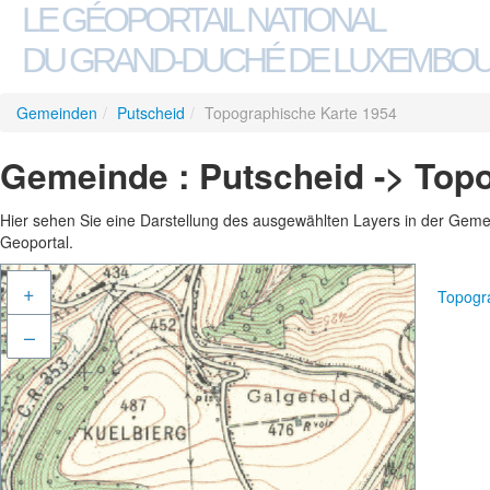
LE GÉOPORTAIL NATIONAL
DU GRAND-DUCHÉ DE LUXEMBO
Gemeinden
/
Putscheid
/
Topographische Karte 1954
Gemeinde : Putscheid -> Top
Hier sehen Sie eine Darstellung des ausgewählten Layers in der Gemein
Geoportal.
+
Topogr
–