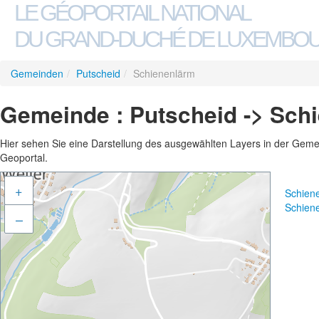
LE GÉOPORTAIL NATIONAL
DU GRAND-DUCHÉ DE LUXEMBO
Gemeinden
/
Putscheid
/
Schienenlärm
Gemeinde : Putscheid -> Sch
Hier sehen Sie eine Darstellung des ausgewählten Layers in der Gemein
Geoportal.
+
Schien
Schien
–