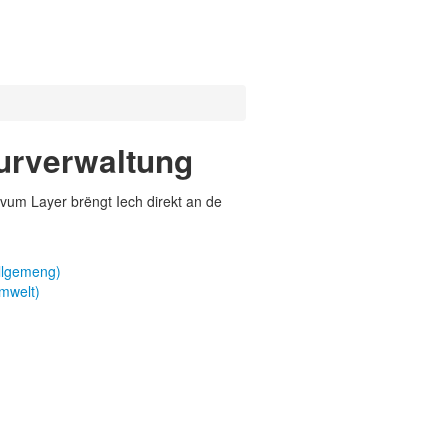
urverwaltung
vum Layer brëngt Iech direkt an de
llgemeng)
mwelt)