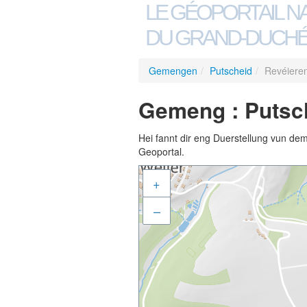
LE GÉOPORTAIL N
DU GRAND-DUCHÉ
Gemengen
/
Putscheid
/
Revéieren
Gemeng : Putsch
Hei fannt dir eng Duerstellung vun de
Geoportal.
+
–