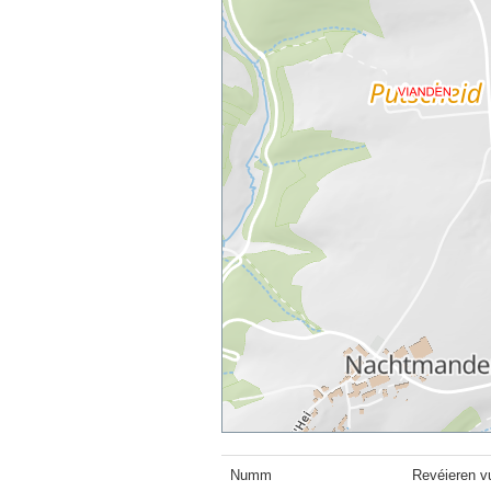
Numm
Revéieren v