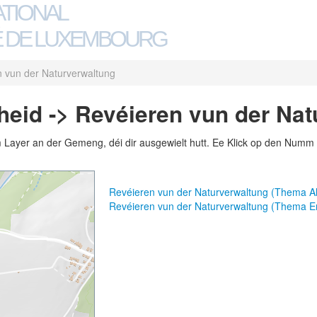
ATIONAL
 DE LUXEMBOURG
 vun der Naturverwaltung
eid -> Revéieren vun der Nat
m Layer an der Gemeng, déi dir ausgewielt hutt. Ee Klick op den Numm 
Revéieren vun der Naturverwaltung (Thema A
Revéieren vun der Naturverwaltung (Thema E