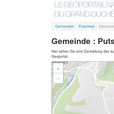
LE GÉOPORTAIL N
DU GRAND-DUCHÉ
Gemeinden
/
Putscheid
/
Kilometr
Gemeinde : Puts
Hier sehen Sie eine Darstellung des a
Geoportal.
+
–