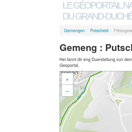
LE GÉOPORTAIL N
DU GRAND-DUCHÉ
Gemengen
/
Putscheid
/
Fléissge
Gemeng : Putsc
Hei fannt dir eng Duerstellung vun de
Geoportal.
+
–