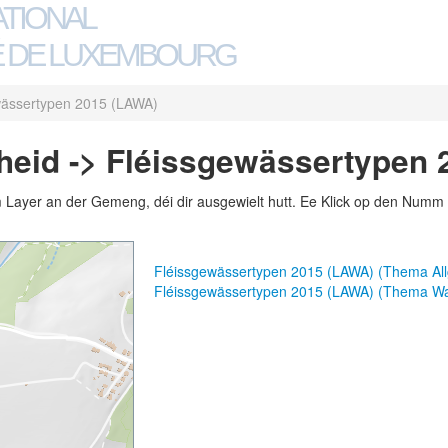
ATIONAL
 DE LUXEMBOURG
wässertypen 2015 (LAWA)
heid -> Fléissgewässertypen 
m Layer an der Gemeng, déi dir ausgewielt hutt. Ee Klick op den Numm 
Fléissgewässertypen 2015 (LAWA) (Thema Al
Fléissgewässertypen 2015 (LAWA) (Thema W