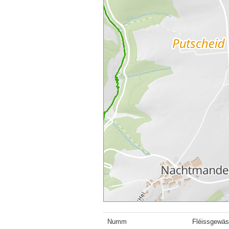
Numm
Fléissgewä