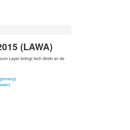
2015 (LAWA)
vum Layer brëngt Iech direkt an de
lgemeng)
asser)