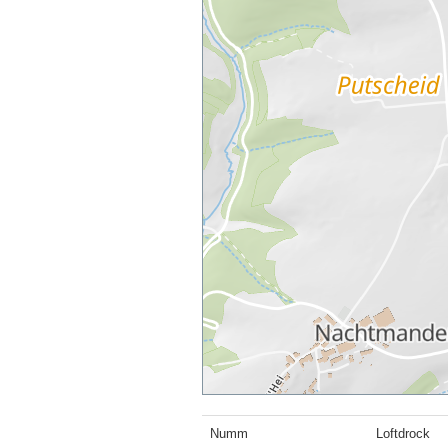
Numm
Loftdrock