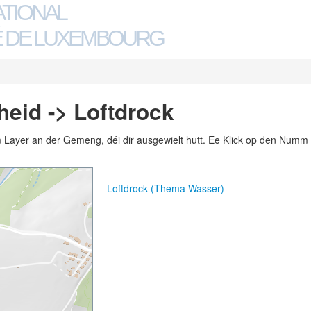
ATIONAL
 DE LUXEMBOURG
eid -> Loftdrock
m Layer an der Gemeng, déi dir ausgewielt hutt. Ee Klick op den Numm 
Loftdrock (Thema Wasser)