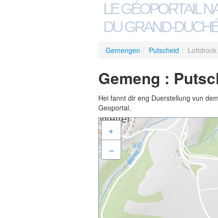
LE GÉOPORTAIL N
DU GRAND-DUCHÉ
Gemengen
/
Putscheid
/
Loftdrock
Gemeng : Putsch
Hei fannt dir eng Duerstellung vun de
Geoportal.
+
–