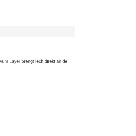
vum Layer brëngt Iech direkt an de