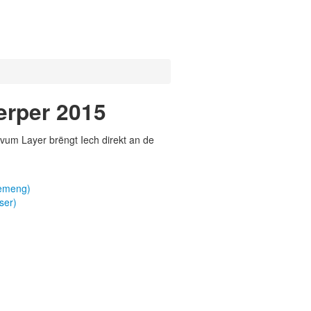
erper 2015
vum Layer brëngt Iech direkt an de
gemeng)
ser)