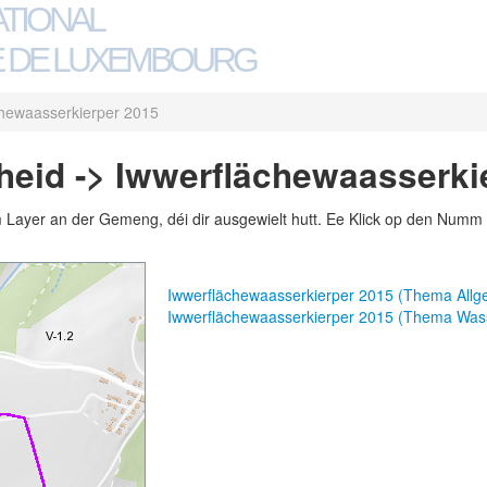
ATIONAL
 DE LUXEMBOURG
chewaasserkierper 2015
eid -> Iwwerflächewaasserki
m Layer an der Gemeng, déi dir ausgewielt hutt. Ee Klick op den Numm 
Iwwerflächewaasserkierper 2015 (Thema All
Iwwerflächewaasserkierper 2015 (Thema Was