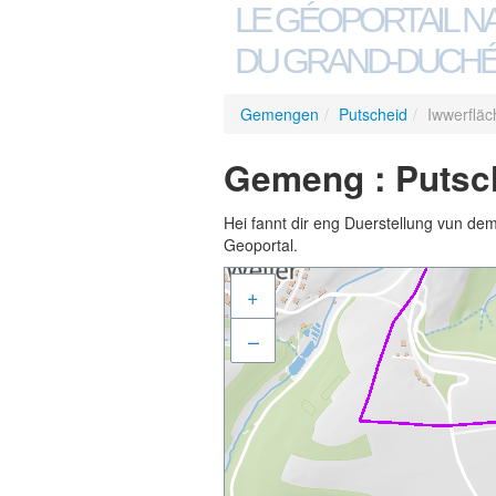
LE GÉOPORTAIL N
DU GRAND-DUCHÉ
Gemengen
/
Putscheid
/
Iwwerflä
Gemeng : Putsch
Hei fannt dir eng Duerstellung vun de
Geoportal.
+
–