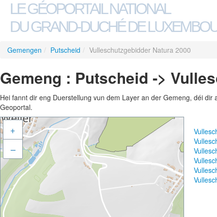
LE GÉOPORTAIL NATIONAL
DU GRAND-DUCHÉ DE LUXEMBO
Gemengen
/
Putscheid
/
Vulleschutzgebidder Natura 2000
Gemeng : Putscheid -> Vulle
Hei fannt dir eng Duerstellung vun dem Layer an der Gemeng, déi dir 
Geoportal.
+
Vulles
Vulles
–
Vulles
Vulles
Vullesc
Vulles