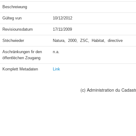
Beschreiwung
Gülteg vun
10/12/2012
Revisiounsdatum
17/11/2009
Stëchwieder
Natura,  2000,  ZSC,  Habitat,  directive
Aschränkungen fir den 
n.a.
öffentlëchen Zougang
Komplett Metadaten
Link
(c) Administration du Cadast