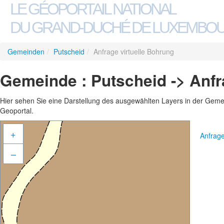
LE GÉOPORTAIL NATIONAL
DU GRAND-DUCHÉ DE LUXEMBO
Gemeinden
/
Putscheid
/
Anfrage virtuelle Bohrung
Gemeinde : Putscheid -> Anfr
Hier sehen Sie eine Darstellung des ausgewählten Layers in der Gemein
Geoportal.
+
Anfrage
–