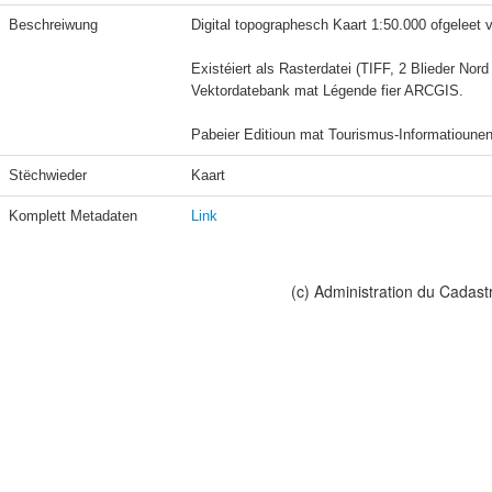
Beschreiwung
Digital topographesch Kaart 1:50.000 ofgeleet 
Existéiert als Rasterdatei (TIFF, 2 Blieder Nord 
Vektordatebank mat Légende fier ARCGIS.

Pabeier Editioun mat Tourismus-Informatioune
Stëchwieder
Kaart 
Komplett Metadaten
Link
(c) Administration du Cadast