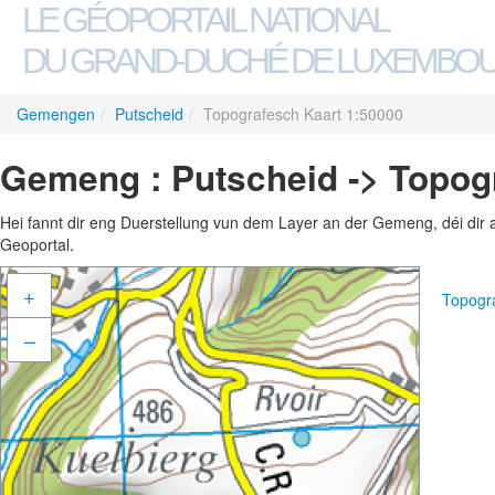
LE GÉOPORTAIL NATIONAL
DU GRAND-DUCHÉ DE LUXEMBO
Gemengen
/
Putscheid
/
Topografesch Kaart 1:50000
Gemeng : Putscheid -> Topog
Hei fannt dir eng Duerstellung vun dem Layer an der Gemeng, déi dir 
Geoportal.
+
Topogr
–