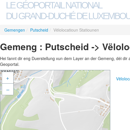
LE GÉOPORTAIL NATIONAL
DU GRAND-DUCHÉ DE LUXEMBO
Gemengen
/
Putscheid
/
Vëlolocatioun Statiounen
Gemeng : Putscheid -> Vëlolo
Hei fannt dir eng Duerstellung vun dem Layer an der Gemeng, déi dir 
Geoportal.
+
Vëloloc
–