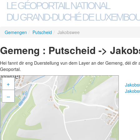
LE GÉOPORTAIL NATIONAL
DU GRAND-DUCHÉ DE LUXEMBO
Gemengen
/
Putscheid
/
Jakobswee
Gemeng : Putscheid -> Jako
Hei fannt dir eng Duerstellung vun dem Layer an der Gemeng, déi dir 
Geoportal.
+
Jakobs
Jakobs
–