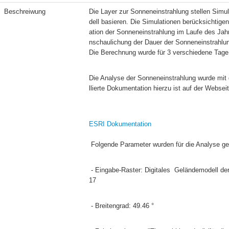
Beschreiwung
Die Layer zur Sonneneinstrahlung stellen Simu
dell basieren. Die Simulationen berücksichtige
ation der Sonneneinstrahlung im Laufe des Jah
nschaulichung der Dauer der Sonneneinstrahlung
Die Berechnung wurde für 3 verschiedene Tage 
Die Analyse der Sonneneinstrahlung wurde mit 
llierte Dokumentation hierzu ist auf der Websei
ESRI Dokumentation
 Folgende Parameter wurden für die Analyse ge
 - Eingabe-Raster: Digitales  Geländemodell der Administration de la navigation Aérienne (ANA), basierend auf einem LiDAR von 20
17
 - Breitengrad: 49.46 °