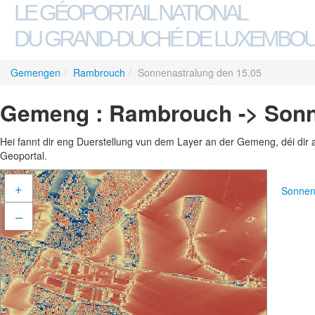
LE GÉOPORTAIL NATIONAL
DU GRAND-DUCHÉ DE LUXEMBO
Gemengen
/
Rambrouch
/
Sonnenastralung den 15.05
Gemeng : Rambrouch -> Sonn
Hei fannt dir eng Duerstellung vun dem Layer an der Gemeng, déi dir 
Geoportal.
+
Sonnen
–