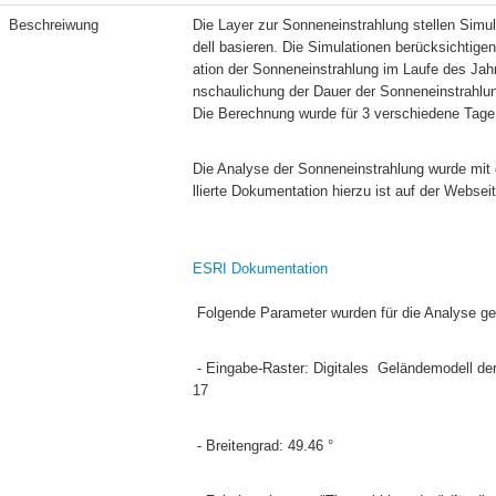
Beschreiwung
Die Layer zur Sonneneinstrahlung stellen Simu
dell basieren. Die Simulationen berücksichtige
ation der Sonneneinstrahlung im Laufe des Jah
nschaulichung der Dauer der Sonneneinstrahlung
Die Berechnung wurde für 3 verschiedene Tage 
Die Analyse der Sonneneinstrahlung wurde mit 
llierte Dokumentation hierzu ist auf der Websei
ESRI Dokumentation
 Folgende Parameter wurden für die Analyse ge
 - Eingabe-Raster: Digitales  Geländemodell der Administration de la navigation Aérienne (ANA), basierend auf einem LiDAR von 20
17
 - Breitengrad: 49.46 °