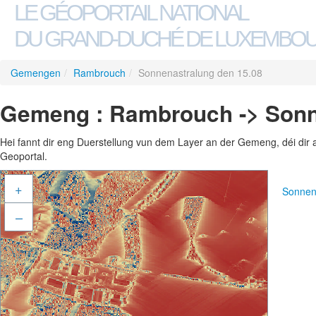
LE GÉOPORTAIL NATIONAL
DU GRAND-DUCHÉ DE LUXEMBO
Gemengen
/
Rambrouch
/
Sonnenastralung den 15.08
Gemeng : Rambrouch -> Sonn
Hei fannt dir eng Duerstellung vun dem Layer an der Gemeng, déi dir 
Geoportal.
+
Sonnen
–