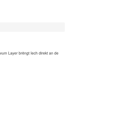
vum Layer brëngt Iech direkt an de