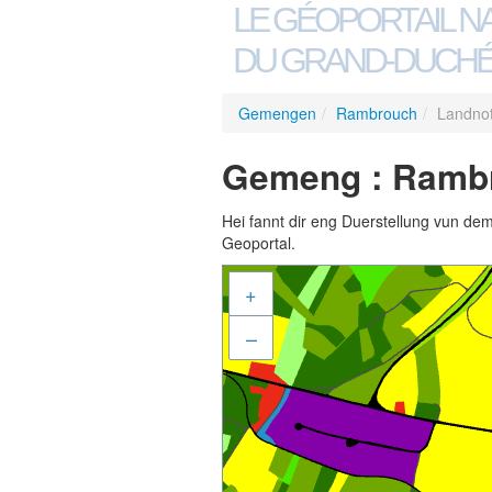
LE GÉOPORTAIL N
DU GRAND-DUCHÉ
Gemengen
/
Rambrouch
/
Landno
Gemeng : Rambr
Hei fannt dir eng Duerstellung vun de
Geoportal.
+
–