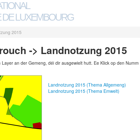
ATIONAL
 DE LUXEMBOURG
tzung 2015
ouch -> Landnotzung 2015
m Layer an der Gemeng, déi dir ausgewielt hutt. Ee Klick op den Numm 
Landnotzung 2015 (Thema Allgemeng)
Landnotzung 2015 (Thema Emwelt)