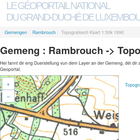
LE GÉOPORTAIL NATIONAL
DU GRAND-DUCHÉ DE LUXEMBO
Gemengen
/
Rambrouch
/
Topografesch Kaart 1:50k 1990
Gemeng : Rambrouch -> Topog
Hei fannt dir eng Duerstellung vun dem Layer an der Gemeng, déi dir 
Geoportal.
+
Topogr
–