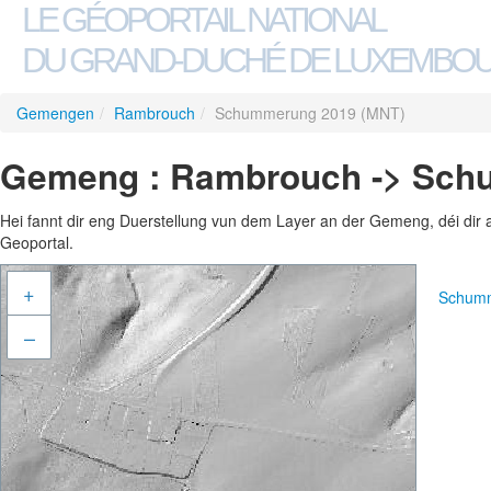
LE GÉOPORTAIL NATIONAL
DU GRAND-DUCHÉ DE LUXEMBO
Gemengen
/
Rambrouch
/
Schummerung 2019 (MNT)
Gemeng : Rambrouch -> Sch
Hei fannt dir eng Duerstellung vun dem Layer an der Gemeng, déi dir 
Geoportal.
+
Schumm
–