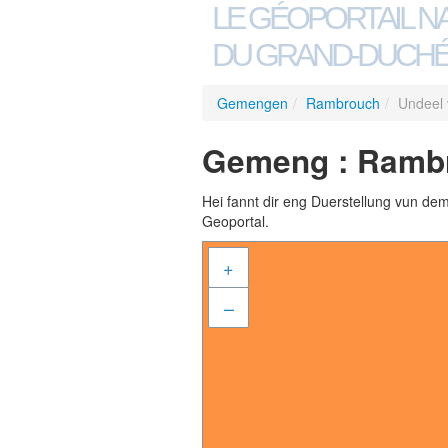
LE GÉOPORTAIL N
DU GRAND-DUCHÉ
Gemengen
/
Rambrouch
/
Undeel 
Gemeng : Rambr
Hei fannt dir eng Duerstellung vun de
Geoportal.
+
–