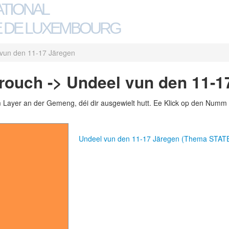
ATIONAL
 DE LUXEMBOURG
vun den 11-17 Järegen
ouch -> Undeel vun den 11-1
m Layer an der Gemeng, déi dir ausgewielt hutt. Ee Klick op den Numm 
Undeel vun den 11-17 Järegen (Thema STAT