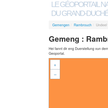
LE GÉOPORTAIL N
DU GRAND-DUCHÉ
Gemengen
/
Rambrouch
/
Undeel 
Gemeng : Rambr
Hei fannt dir eng Duerstellung vun de
Geoportal.
+
–