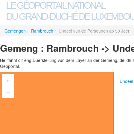
LE GÉOPORTAIL NATIONAL
DU GRAND-DUCHÉ DE LUXEMBO
Gemengen
/
Rambrouch
/
Undeel vun de Persounen ab 90 Joer
Gemeng : Rambrouch -> Unde
Hei fannt dir eng Duerstellung vun dem Layer an der Gemeng, déi dir 
Geoportal.
+
Undeel
–