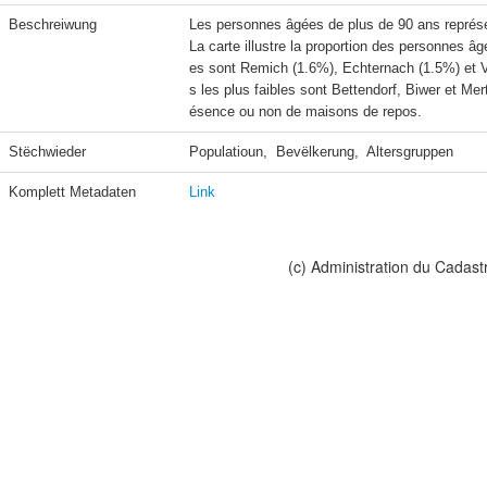
Beschreiwung
Les personnes âgées de plus de 90 ans représen
La carte illustre la proportion des personnes
es sont Remich (1.6%), Echternach (1.5%) et V
s les plus faibles sont Bettendorf, Biwer et Me
ésence ou non de maisons de repos.
Stëchwieder
Populatioun,  Bevëlkerung,  Altersgruppen
Komplett Metadaten
Link
(c) Administration du Cadast