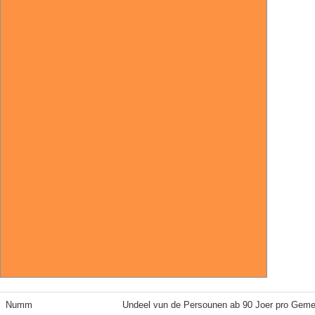
Numm
Undeel vun de Persounen ab 90 Joer pro Geme