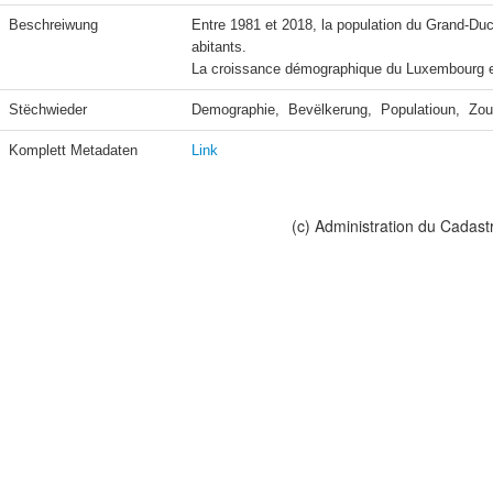
Beschreiwung
Entre 1981 et 2018, la population du Grand-D
abitants.

La croissance démographique du Luxembourg est 
Stëchwieder
Demographie,  Bevëlkerung,  Populatioun,  Zo
Komplett Metadaten
Link
(c) Administration du Cadast