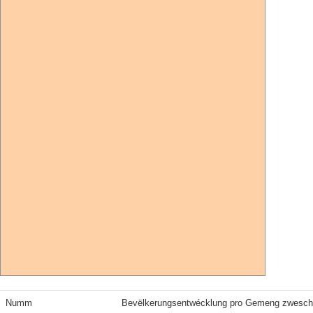
Numm
Bevëlkerungsentwécklung pro Gemeng zwesch