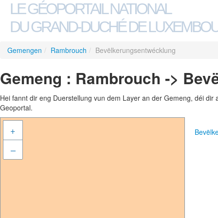
LE GÉOPORTAIL NATIONAL
DU GRAND-DUCHÉ DE LUXEMBO
Gemengen
/
Rambrouch
/
Bevëlkerungsentwécklung
Gemeng : Rambrouch -> Bev
Hei fannt dir eng Duerstellung vun dem Layer an der Gemeng, déi dir 
Geoportal.
+
Bevëlk
–