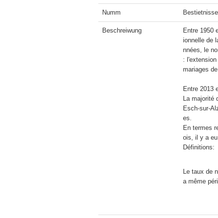
Numm
Bestietniss
Beschreiwung
Entre 1950 
ionnelle de 
nnées, le no
: l'extensio
mariages de p
Entre 2013 e
La majorité
Esch-sur-Alz
es.

En termes re
Définitions:
Le taux de n
a même pério