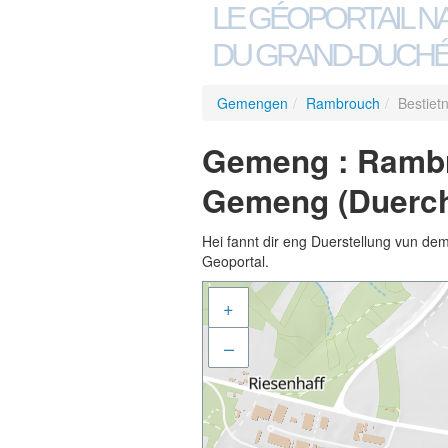
LE GÉOPORTAIL N
DU GRAND-DUCHÉ
Gemengen
/
Rambrouch
/
Bestiet
Gemeng : Rambro
Gemeng (Duerch
Hei fannt dir eng Duerstellung vun de
Geoportal.
+
–