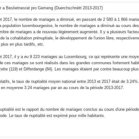
er a Bestietnesrat pro Gemeng (Duerchschnëtt 2013-2017)
et 2017, le nombre de mariages a diminué, en passant de 2 580 à 1 866 maria
la population luxembourgeoise, le nombre de mariages a diminué au cours des
mbre de mariages a de nouveau légèrement augmenté. Il y a plusieurs facteurs
n de la cohabitation prénuptiale, le développement de l'union libre, respective
lus en plus tardifs, etc.

t 2017, il y a eu 9 223 mariages au Luxembourg, ce qui représente une moye
 de ces mariages se sont réalisés dans les grandes communes fortement habi
ette (119) et Differdange (84). Les mariages étaient par contre beaucoup p
latifs, le taux de nuptialité moyen national entre 2013 et 2017 était de 3.24%
uptialité est le rapport du nombre de mariages conclus au cours d'une période à
de. Le taux de nuptialité est exprimé pour mille habitants.