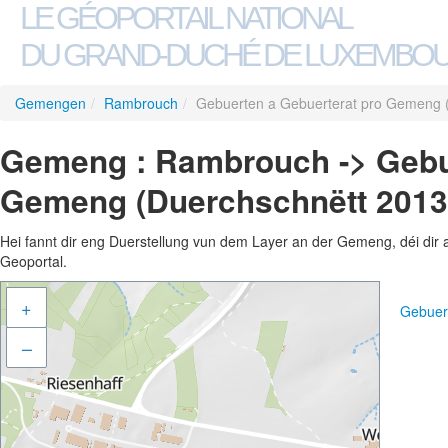
LE GÉOPORTAIL NATIONAL
DU GRAND-DUCHÉ DE LUXEMBO
Gemengen
/
Rambrouch
/
Gebuerten a Gebuerterat pro Gemeng 
Gemeng : Rambrouch -> Gebue
Gemeng (Duerchschnëtt 2013
Hei fannt dir eng Duerstellung vun dem Layer an der Gemeng, déi dir 
Geoportal.
+
Gebuer
–