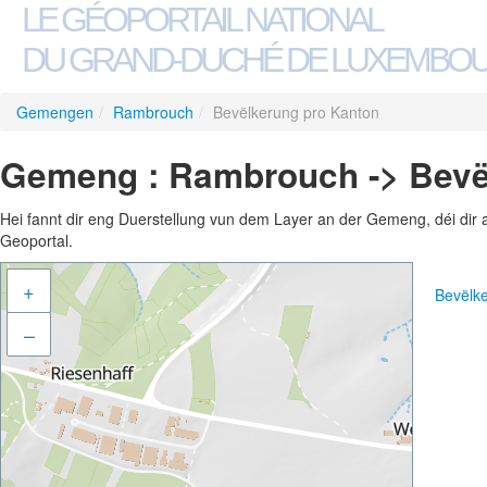
LE GÉOPORTAIL NATIONAL
DU GRAND-DUCHÉ DE LUXEMBO
Gemengen
/
Rambrouch
/
Bevëlkerung pro Kanton
Gemeng : Rambrouch -> Bevë
Hei fannt dir eng Duerstellung vun dem Layer an der Gemeng, déi dir 
Geoportal.
+
Bevëlk
–