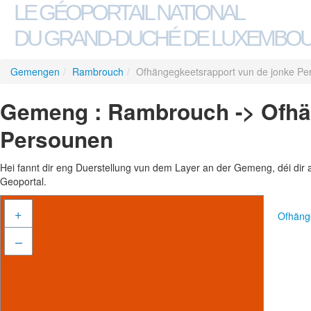
LE GÉOPORTAIL NATIONAL
DU GRAND-DUCHÉ DE LUXEMBO
Gemengen
/
Rambrouch
/
Ofhängegkeetsrapport vun de jonke Pe
Gemeng : Rambrouch -> Ofhä
Persounen
Hei fannt dir eng Duerstellung vun dem Layer an der Gemeng, déi dir 
Geoportal.
+
Ofhäng
–