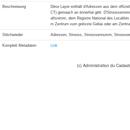
Beschreiwung
Dëse Layer enthält d'Adressen aus dem offizie
CT) gemaach an ënnerhal gëtt. D'Stroossennimm
aftsnimm, dem Registre National des Localités
m Zentrum vum gréisste Gebai oder am Zentru
Stëchwieder
Adressen, Strooss, Stroossennumm, Stroos
Komplett Metadaten
Link
(c) Administration du Cadast