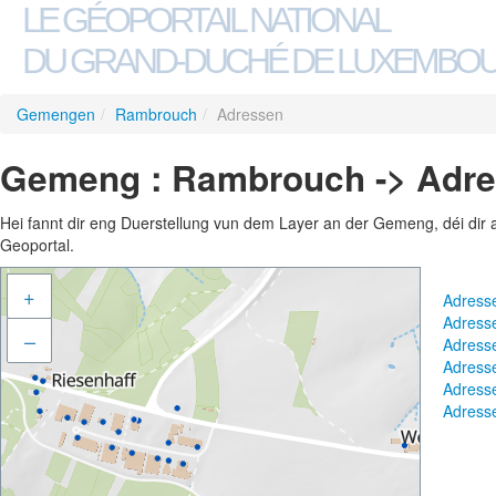
LE GÉOPORTAIL NATIONAL
DU GRAND-DUCHÉ DE LUXEMBO
Gemengen
/
Rambrouch
/
Adressen
Gemeng : Rambrouch -> Adr
Hei fannt dir eng Duerstellung vun dem Layer an der Gemeng, déi dir 
Geoportal.
+
Adress
Adress
–
Adress
Adress
Adress
Adress