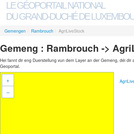
LE GÉOPORTAIL NATIONAL
DU GRAND-DUCHÉ DE LUXEMBO
Gemengen
/
Rambrouch
/
AgriLiveStock
Gemeng : Rambrouch -> Agri
Hei fannt dir eng Duerstellung vun dem Layer an der Gemeng, déi dir 
Geoportal.
+
AgriLi
–