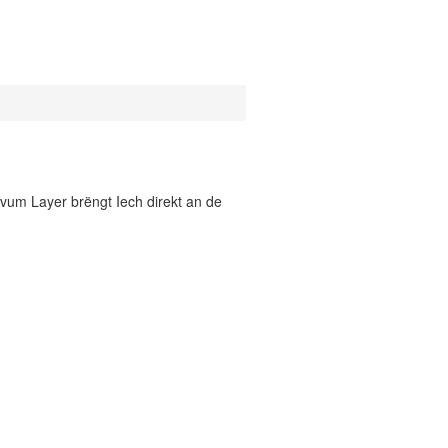
vum Layer brëngt Iech direkt an de