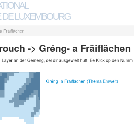
ATIONAL
 DE LUXEMBOURG
a Fräiflächen
uch -> Gréng- a Fräiflächen
m Layer an der Gemeng, déi dir ausgewielt hutt. Ee Klick op den Numm 
Gréng- a Fräiflächen (Thema Emwelt)