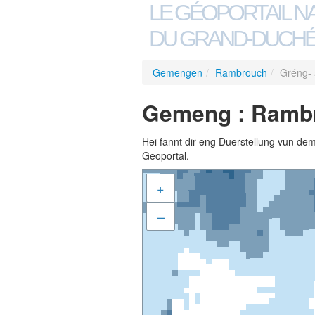
LE GÉOPORTAIL N
DU GRAND-DUCHÉ
Gemengen
/
Rambrouch
/
Gréng- 
Gemeng : Rambro
Hei fannt dir eng Duerstellung vun de
Geoportal.
+
–