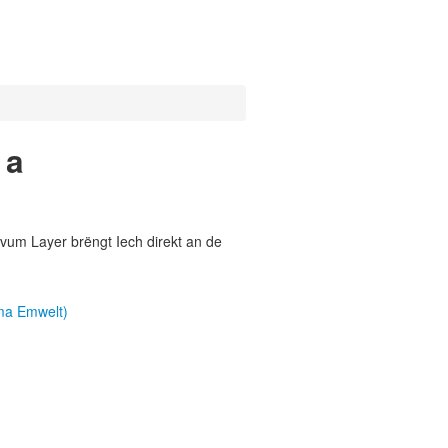
 a
vum Layer brëngt Iech direkt an de
ema Emwelt)