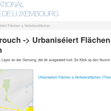
ATIONAL
 DE LUXEMBOURG
éiert Flächen a Verkéiersflächen
uch -> Urbaniséiert Flächen
n
m Layer an der Gemeng, déi dir ausgewielt hutt. Ee Klick op den Numm 
Urbaniséiert Flächen a Verkéiersflächen (Th