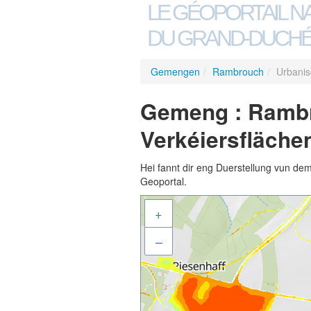
LE GÉOPORTAIL N
DU GRAND-DUCHÉ
Gemengen
/
Rambrouch
/
Urbanis
Gemeng : Rambro
Verkéiersfläche
Hei fannt dir eng Duerstellung vun de
Geoportal.
+
–