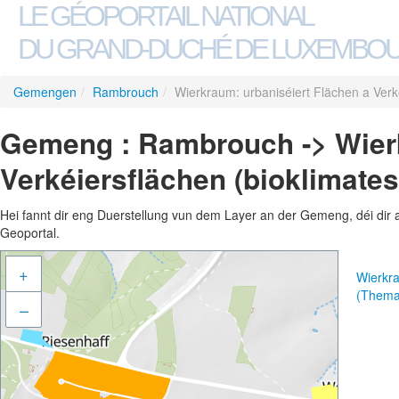
LE GÉOPORTAIL NATIONAL
DU GRAND-DUCHÉ DE LUXEMBO
Gemengen
/
Rambrouch
/
Wierkraum: urbaniséiert Flächen a Verké
Gemeng : Rambrouch -> Wierk
Verkéiersflächen (bioklimates
Hei fannt dir eng Duerstellung vun dem Layer an der Gemeng, déi dir 
Geoportal.
+
Wierkra
(Thema
–