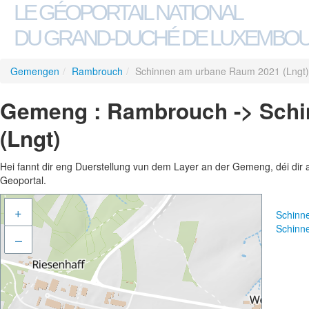
LE GÉOPORTAIL NATIONAL
DU GRAND-DUCHÉ DE LUXEMBO
Gemengen
/
Rambrouch
/
Schinnen am urbane Raum 2021 (Lngt)
Gemeng : Rambrouch -> Sch
(Lngt)
Hei fannt dir eng Duerstellung vun dem Layer an der Gemeng, déi dir 
Geoportal.
+
Schinn
Schinn
–