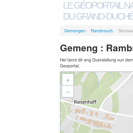
LE GÉOPORTAIL N
DU GRAND-DUCHÉ
Gemengen
/
Rambrouch
/
Strooss
Gemeng : Rambr
Hei fannt dir eng Duerstellung vun de
Geoportal.
+
–