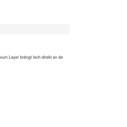
vum Layer brëngt Iech direkt an de