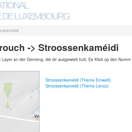
ATIONAL
 DE LUXEMBOURG
enkaméidi
ouch -> Stroossenkaméidi
m Layer an der Gemeng, déi dir ausgewielt hutt. Ee Klick op den Numm 
Stroossenkaméidi (Thema Emwelt)
Stroossenkaméidi (Thema Lenoz)