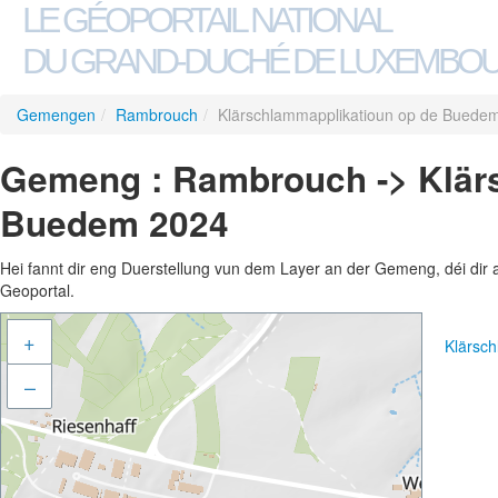
LE GÉOPORTAIL NATIONAL
DU GRAND-DUCHÉ DE LUXEMBO
Gemengen
/
Rambrouch
/
Klärschlammapplikatioun op de Buede
Gemeng : Rambrouch -> Klär
Buedem 2024
Hei fannt dir eng Duerstellung vun dem Layer an der Gemeng, déi dir 
Geoportal.
+
Klärsc
–