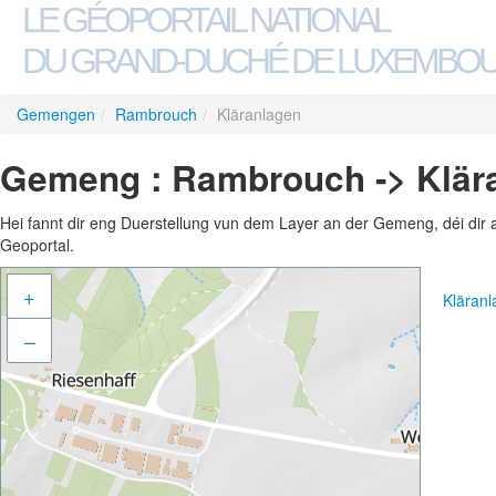
LE GÉOPORTAIL NATIONAL
DU GRAND-DUCHÉ DE LUXEMBO
Gemengen
/
Rambrouch
/
Kläranlagen
Gemeng : Rambrouch -> Klär
Hei fannt dir eng Duerstellung vun dem Layer an der Gemeng, déi dir 
Geoportal.
+
Kläran
–