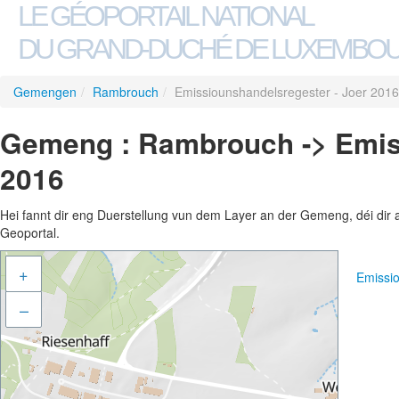
LE GÉOPORTAIL NATIONAL
DU GRAND-DUCHÉ DE LUXEMBO
Gemengen
/
Rambrouch
/
Emissiounshandelsregester - Joer 2016
Gemeng : Rambrouch -> Emiss
2016
Hei fannt dir eng Duerstellung vun dem Layer an der Gemeng, déi dir 
Geoportal.
+
Emissi
–