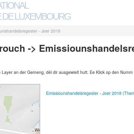
ATIONAL
 DE LUXEMBOURG
unshandelsregester - Joer 2018
ouch -> Emissiounshandelsre
m Layer an der Gemeng, déi dir ausgewielt hutt. Ee Klick op den Numm 
Emissiounshandelsregester - Joer 2018 (The