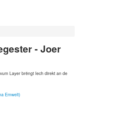
gester - Joer
vum Layer brëngt Iech direkt an de
ma Emwelt)