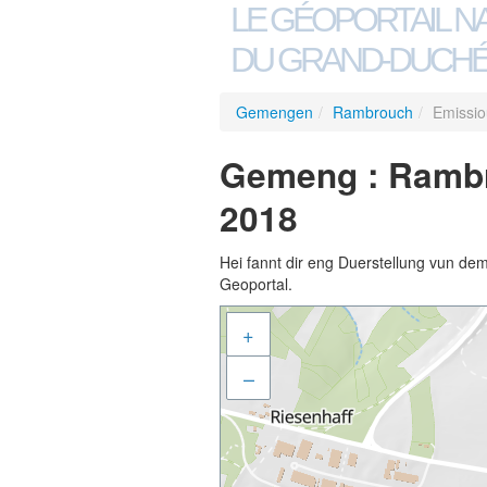
LE GÉOPORTAIL N
DU GRAND-DUCHÉ
Gemengen
/
Rambrouch
/
Emissio
Gemeng : Rambr
2018
Hei fannt dir eng Duerstellung vun de
Geoportal.
+
–