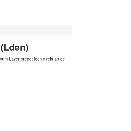
 (Lden)
vum Layer brëngt Iech direkt an de