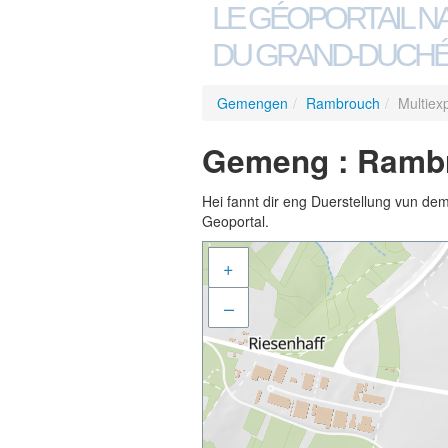
LE GÉOPORTAIL N
DU GRAND-DUCHÉ
Gemengen
/
Rambrouch
/
Multiex
Gemeng : Rambro
Hei fannt dir eng Duerstellung vun de
Geoportal.
+
–