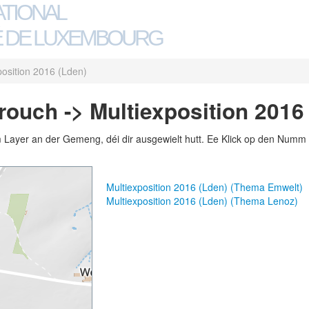
ATIONAL
 DE LUXEMBOURG
position 2016 (Lden)
uch -> Multiexposition 2016
m Layer an der Gemeng, déi dir ausgewielt hutt. Ee Klick op den Numm 
Multiexposition 2016 (Lden) (Thema Emwelt)
Multiexposition 2016 (Lden) (Thema Lenoz)