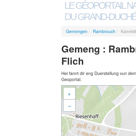
LE GÉOPORTAIL N
DU GRAND-DUCHÉ
Gemengen
/
Rambrouch
/
Kaméidi
Gemeng : Rambr
Flich
Hei fannt dir eng Duerstellung vun de
Geoportal.
+
–