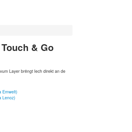
- Touch & Go
vum Layer brëngt Iech direkt an de
a Emwelt)
a Lenoz)