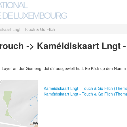
ATIONAL
 DE LUXEMBOURG
skaart Lngt - Touch & Go Flich
ouch -> Kaméidiskaart Lngt 
m Layer an der Gemeng, déi dir ausgewielt hutt. Ee Klick op den Numm 
Kaméidiskaart Lngt - Touch & Go Flich (Them
Kaméidiskaart Lngt - Touch & Go Flich (Them