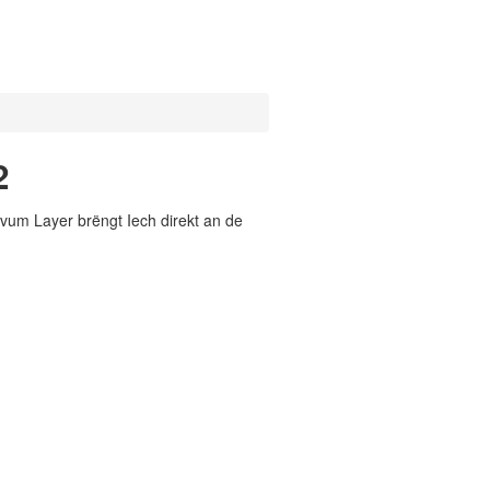
2
vum Layer brëngt Iech direkt an de