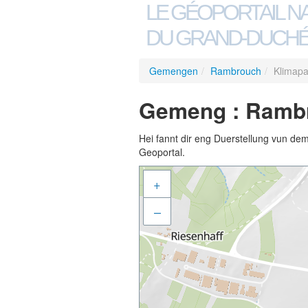
LE GÉOPORTAIL N
DU GRAND-DUCHÉ
Gemengen
/
Rambrouch
/
Klimapa
Gemeng : Rambr
Hei fannt dir eng Duerstellung vun de
Geoportal.
+
–