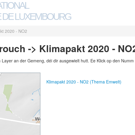
ATIONAL
 DE LUXEMBOURG
kt 2020 - NO2
ouch -> Klimapakt 2020 - NO
m Layer an der Gemeng, déi dir ausgewielt hutt. Ee Klick op den Numm 
Klimapakt 2020 - NO2 (Thema Emwelt)