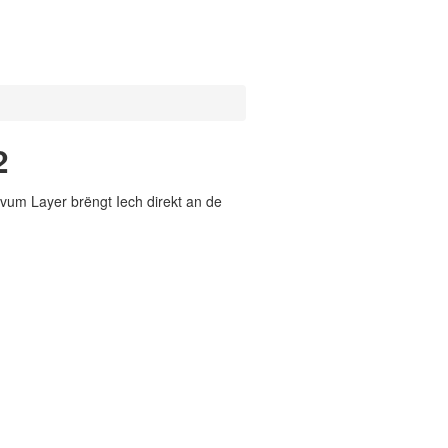
2
vum Layer brëngt Iech direkt an de