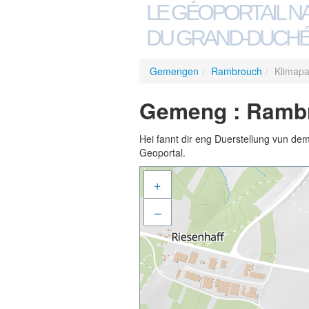
LE GÉOPORTAIL N
DU GRAND-DUCHÉ
Gemengen
/
Rambrouch
/
Klimapa
Gemeng : Rambr
Hei fannt dir eng Duerstellung vun de
Geoportal.
+
–