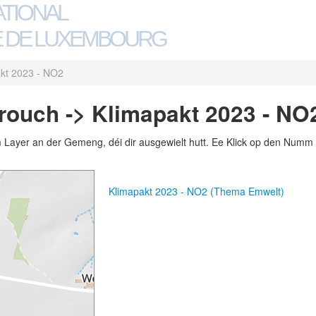
ATIONAL
 DE LUXEMBOURG
kt 2023 - NO2
ouch -> Klimapakt 2023 - NO
m Layer an der Gemeng, déi dir ausgewielt hutt. Ee Klick op den Numm 
Klimapakt 2023 - NO2 (Thema Emwelt)