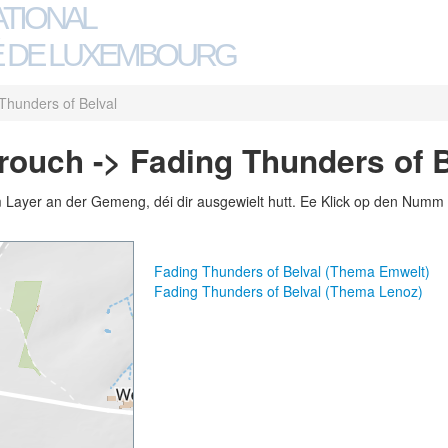
ATIONAL
 DE LUXEMBOURG
Thunders of Belval
ouch -> Fading Thunders of B
m Layer an der Gemeng, déi dir ausgewielt hutt. Ee Klick op den Numm 
Fading Thunders of Belval (Thema Emwelt)
Fading Thunders of Belval (Thema Lenoz)