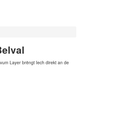
elval
vum Layer brëngt Iech direkt an de