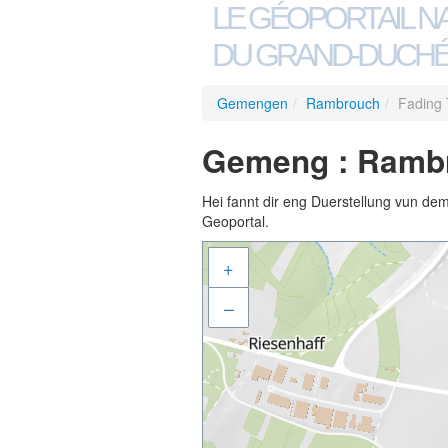
LE GÉOPORTAIL N
DU GRAND-DUCHÉ
Gemengen
/
Rambrouch
/
Fading 
Gemeng : Rambr
Hei fannt dir eng Duerstellung vun de
Geoportal.
+
–