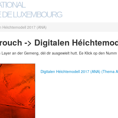
ATIONAL
 DE LUXEMBOURG
en Héichtemodell 2017 (ANA)
uch -> Digitalen Héichtemod
m Layer an der Gemeng, déi dir ausgewielt hutt. Ee Klick op den Numm 
Digitalen Héichtemodell 2017 (ANA) (Thema 