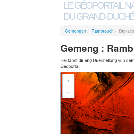
LE GÉOPORTAIL N
DU GRAND-DUCHÉ
Gemengen
/
Rambrouch
/
Digital
Gemeng : Rambro
Hei fannt dir eng Duerstellung vun de
Geoportal.
+
–