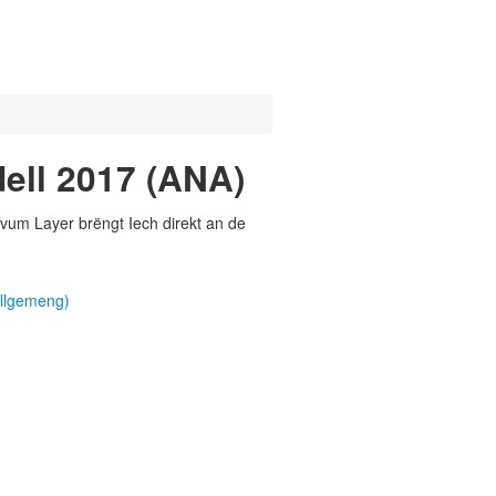
ell 2017 (ANA)
vum Layer brëngt Iech direkt an de
Allgemeng)