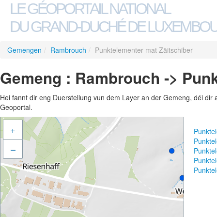
LE GÉOPORTAIL NATIONAL
DU GRAND-DUCHÉ DE LUXEMBO
Gemengen
/
Rambrouch
/
Punktelementer mat Zäitschiber
Gemeng : Rambrouch -> Punkt
Hei fannt dir eng Duerstellung vun dem Layer an der Gemeng, déi dir 
Geoportal.
+
Punkte
Punkte
–
Punkte
Punktel
Punktel