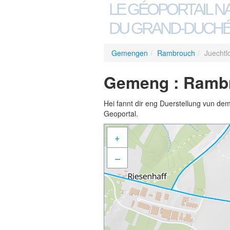
LE GÉOPORTAIL N
DU GRAND-DUCHÉ
Gemengen
/
Rambrouch
/
Juechtl
Gemeng : Rambr
Hei fannt dir eng Duerstellung vun de
Geoportal.
+
–