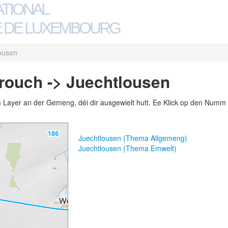
ATIONAL
 DE LUXEMBOURG
ousen
ouch -> Juechtlousen
m Layer an der Gemeng, déi dir ausgewielt hutt. Ee Klick op den Numm 
Juechtlousen (Thema Allgemeng)
Juechtlousen (Thema Emwelt)