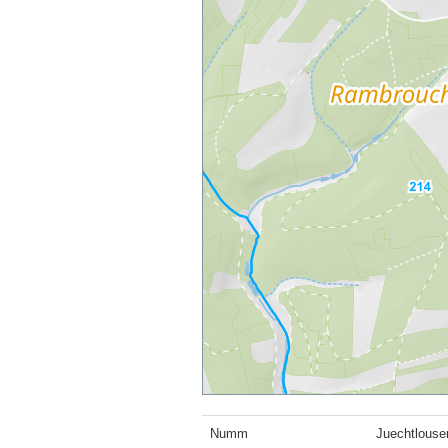
Numm
Juechtlouse