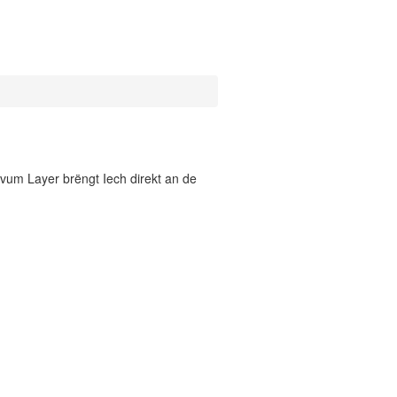
vum Layer brëngt Iech direkt an de