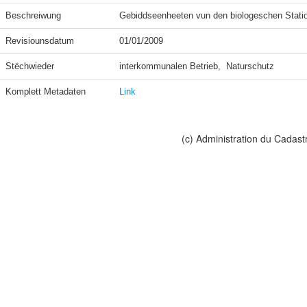
Beschreiwung
Revisiounsdatum
01/01/2009
Stëchwieder
Komplett Metadaten
Link
(c) Administration du Cadast