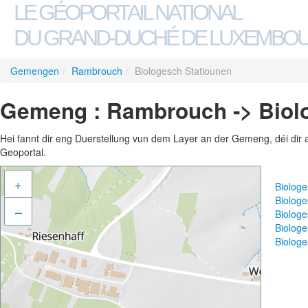
LE GÉOPORTAIL NATIONAL
DU GRAND-DUCHÉ DE LUXEMBO
Gemengen
/
Rambrouch
/
Biologesch Statiounen
Gemeng : Rambrouch -> Biol
Hei fannt dir eng Duerstellung vun dem Layer an der Gemeng, déi dir 
Geoportal.
+
Biolog
Biolog
–
Biolog
Biolog
Biologe