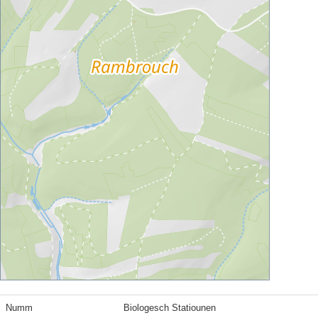
Numm
Biologesch Statiounen