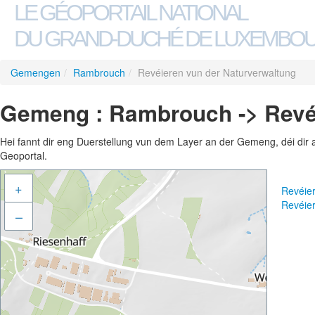
LE GÉOPORTAIL NATIONAL
DU GRAND-DUCHÉ DE LUXEMBO
Gemengen
/
Rambrouch
/
Revéieren vun der Naturverwaltung
Gemeng : Rambrouch -> Revéi
Hei fannt dir eng Duerstellung vun dem Layer an der Gemeng, déi dir 
Geoportal.
+
Revéie
Revéie
–