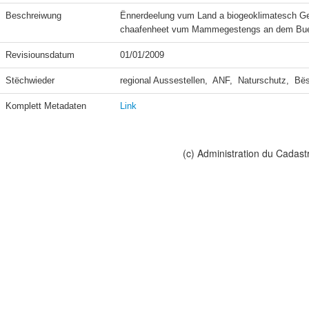
Beschreiwung
Ënnerdeelung vum Land a biogeoklimatesch Geb
chaafenheet vum Mammegestengs an dem Bue
Revisiounsdatum
01/01/2009
Stëchwieder
regional Aussestellen,  ANF,  Naturschutz,  Bë
Komplett Metadaten
Link
(c) Administration du Cadast