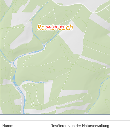
Numm
Revéieren vun der Naturverwaltung