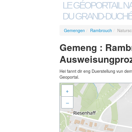
LE GÉOPORTAIL N
DU GRAND-DUCHÉ
Gemengen
/
Rambrouch
/
Natursc
Gemeng : Rambr
Ausweisungpro
Hei fannt dir eng Duerstellung vun de
Geoportal.
+
–