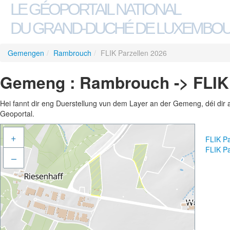
LE GÉOPORTAIL NATIONAL
DU GRAND-DUCHÉ DE LUXEMBO
Gemengen
/
Rambrouch
/
FLIK Parzellen 2026
Gemeng : Rambrouch -> FLIK 
Hei fannt dir eng Duerstellung vun dem Layer an der Gemeng, déi dir 
Geoportal.
+
FLIK Pa
FLIK P
–