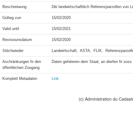
Beschreiwung
Déi landwirtschaftlëch Referenzparzellen vun 
Gülteg vun
15/02/2020
Valid until
15/02/2021
Revisiounsdatum
15/02/2020
Stëchwieder
Landwirtschaft,  ASTA,  FLIK,  Referenzparzell
Aschränkungen fir den 
Daten gehéieren dem Staat, an dierfen fir soss n
öffentlëchen Zougang
Komplett Metadaten
Link
(c) Administration du Cadast