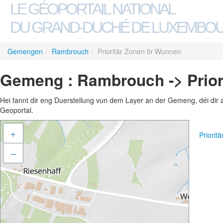
LE GÉOPORTAIL NATIONAL
DU GRAND-DUCHÉ DE LUXEMBO
Gemengen
/
Rambrouch
/
Prioritär Zonen fir Wunnen
Gemeng : Rambrouch -> Prior
Hei fannt dir eng Duerstellung vun dem Layer an der Gemeng, déi dir 
Geoportal.
+
Priorit
–